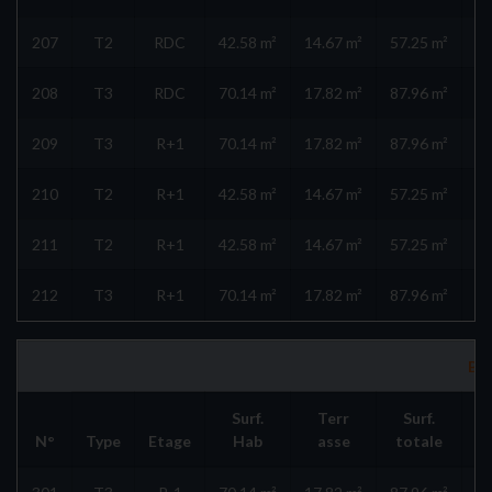
207
T2
RDC
42.58 m²
14.67 m²
57.25 m²
208
T3
RDC
70.14 m²
17.82 m²
87.96 m²
209
T3
R+1
70.14 m²
17.82 m²
87.96 m²
210
T2
R+1
42.58 m²
14.67 m²
57.25 m²
211
T2
R+1
42.58 m²
14.67 m²
57.25 m²
212
T3
R+1
70.14 m²
17.82 m²
87.96 m²
Bât
Surf.
Terr
Surf.
N°
Type
Etage
Hab
asse
totale
Ga