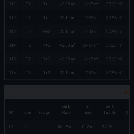
311
T2
R+1
42.58 m²
14.67 m²
57.25 m²
312
T3
R+1
70.14 m²
17.82 m²
87.96 m²
313
T3
R+2
70.14 m²
17.82 m²
87.96 m²
314
T2
R+2
42.58 m²
14.67 m²
57.25 m²
315
T2
R+2
42.58 m²
14.67 m²
57.25 m²
316
T3
R+2
70.14 m²
17.82 m²
87.96 m²
Bâti
Surf.
Terr
Surf.
N°
Type
Etage
Hab
asse
totale
Gar.
01
T4
83.29 m²
14.2 m²
97.49 m²