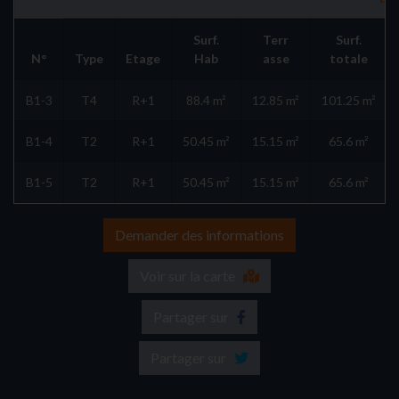
Surf.
Terr
Surf.
N°
Type
Etage
Hab
asse
totale
B1-3
T4
R+1
88.4 m²
12.85 m²
101.25 m²
B1-4
T2
R+1
50.45 m²
15.15 m²
65.6 m²
B1-5
T2
R+1
50.45 m²
15.15 m²
65.6 m²
Demander des informations
Voir sur la carte
Partager sur
Partager sur