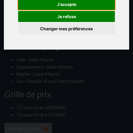
J'accepte
Je refuse
Changer mes préférences
Détails du programme neuf
Ville : Saint-Martin
Département : Saint-Martin
Région : Saint-Martin
Loi : Girardin IS ou Crédit d'impôt
Grille de prix
T2 à partir de 390.000 €
T4 à partir de 675.000 €
Voir sur la carte